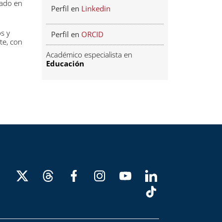
sado en
Perfil en
Linkedin
s y
Perfil en
ORCID
te, con
Académico especialista en
Educación