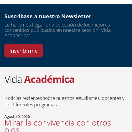
asesorías
investigación y
Suscríbase a nuestro Newsletter
publicaciones
Le haremos llegar una selección de los mejores
contenidos publicados en nuestra sección “Vida
Académica”.
cursos y talleres
Inscribirme
Vida
Académica
Noticias recientes sobre nuestros estudiantes, docentes y
los diferentes programas.
Agosto 5, 2026
Mirar la convivencia con otros
ojos