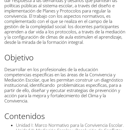
dar respuesta a
las
demandas
y desafíos que
plantean las
políticas
públicas al sistema
escolar,
a través del
diseño
e
implementación
de
Planes
y Protocolos
para regular
la
convivencia.
El
trabajo
con los
aspectos
normativos,
es
complementado
con
el que
se realiza
en el campo
de la
gestión
de la
complejidad
social: los docentes participantes
aprenden a dar
vida a los protocolos,
a través
de la mediación
y la configuración
de climas de
aula estimulen el aprendizaje,
desde la mirada
de la formación
integral.
Objetivo
Desarrollar en los profesionales
de la educación
competencias
específicas
en
las
áreas
de
la
Convivencia
y
Mediación
Escolar,
que
les
permitan
construir
un
diagnóstico
institucional,
identificando
problemáticas específicas, para
a
partir
de
ello, diseñar
y
ejecutar
estrategias
de
prevención
y
acción
para
la
mejora
y
fortalecimiento
del Clima
y la
Convivencia.
Contenidos
Unidad I: Marco
Normativo
para la
Convivencia
Escolar.