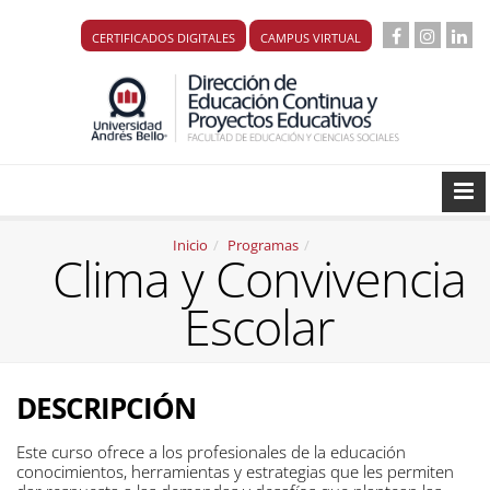
CERTIFICADOS DIGITALES
CAMPUS VIRTUAL
Inicio
Programas
Clima y Convivencia
Escolar
DESCRIPCIÓN
Este
curso ofrece
a los profesionales
de la
educación
conocimientos,
herramientas
y
estrategias que
les permiten