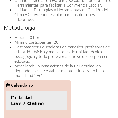
Unidad
II:
Mediación
Escolar
y
Resolución
de Conflicto:
Herramientas para
facilitar la
Convivencia
Escolar.
Unidad III:
Estrategias
y Herramientas
de
Gestión del
Clima
y Convivencia escolar para i
nstituciones
Educativas.
Metodologia
Horas:
50
horas
Mínimo participantes:
20
Destinatarios: Educadoras
de
párvulos,
profesores
de
educación
básica
y media,
jefes de unidad
técnica
pedagógica y todo
profesional
que
se desempeña
en
educación.
Modalidad: En
instalaciones
de la
universidad,
en
dependencias
de
establecimiento educativo o
bajo
modalidad
“live”.
Calendario