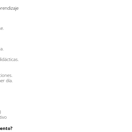
rendizaje
e.
a.
idácticas.
ciones.
er día.
)
tivo
iento?