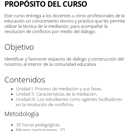
PROPÓSITO DEL CURSO
Este
curso entrega
a los
docentes u
otros
profesionales
de la
educación
un
conocimiento
téorico y práctica
que
les permite
utilizar
la
técnica
de la
mediación,
para acompañar
la
resolución de conflictos por medio
del diálogo.
Objetivo
Identificar y
favorecer
espacios de diálogo
y construcción del
nosotros
al interior
de la
comunidad
educativa.
Contenidos
Unidad I: Proceso
de mediación
y sus
fases.
Unidad II: Características
de la
mediación.
Unidad III:
Los
estudiantes
como
agentes
facilitadores
en
la resolución
de conflictos.
Metodología
30
horas pedagógicas
Mínimo participantes:
20