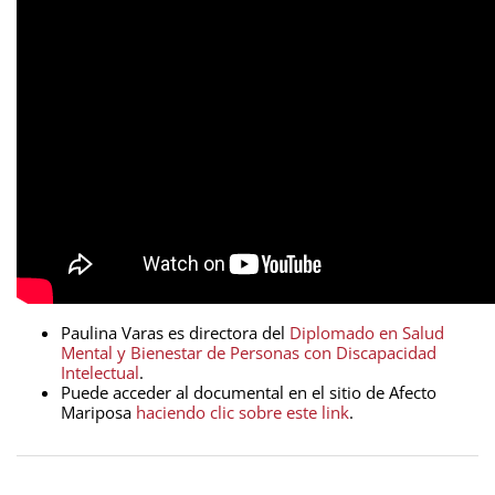
Paulina Varas es directora del
Diplomado en Salud
Mental y Bienestar de Personas con Discapacidad
Intelectual
.
Puede acceder al documental en el sitio de Afecto
Mariposa
haciendo clic sobre este link
.