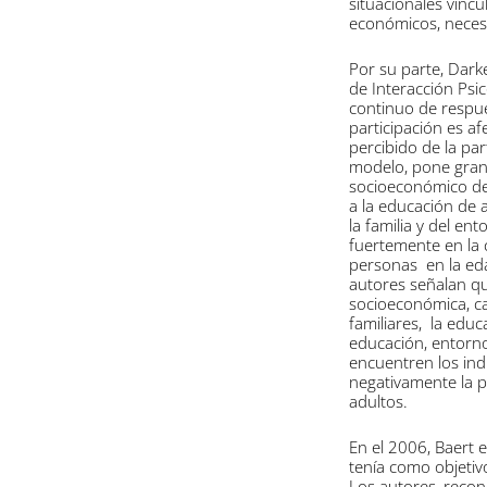
situacionales vinc
económicos, necesid
Por su parte, Dar
de Interacción Psic
continuo de respue
participación es af
percibido de la part
modelo, pone gran é
socioeconómico del
a la educación de a
la familia y del ent
fuertemente en la c
personas en la eda
autores señalan qu
socioeconómica, ca
familiares, la educa
educación, entorno
encuentren los ind
negativamente la 
adultos.
En el 2006, Baert 
tenía como objetiv
Los autores, recon