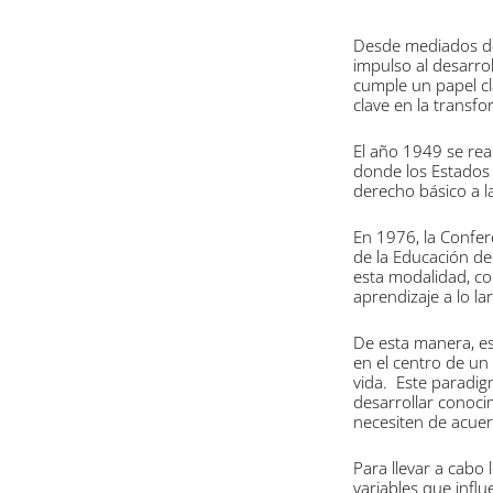
Desde mediados del
impulso al desarro
cumple un papel cl
clave en la transfo
El año 1949 se rea
donde los Estados
derecho básico a 
En 1976, la Confer
de la Educación d
esta modalidad, co
aprendizaje a lo l
De esta manera, es
en el centro de un
vida. Este paradigm
desarrollar conoci
necesiten de acuer
Para llevar a cabo
variables que influ