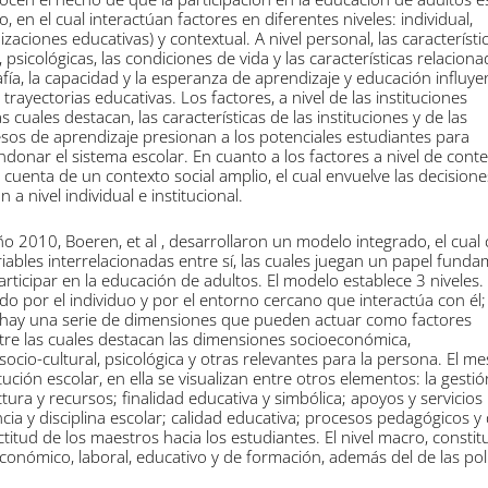
en el cual interactúan factores en diferentes niveles: individual,
nizaciones educativas) y contextual. A nivel personal, las característi
psicológicas, las condiciones de vida y las características relacion
grafía, la capacidad y la esperanza de aprendizaje y educación influye
trayectorias educativas. Los factores, a nivel de las instituciones
s cuales destacan, las características de las instituciones y de las
esos de aprendizaje presionan a los potenciales estudiantes para
onar el sistema escolar. En cuanto a los factores a nivel de conte
cuenta de un contexto social amplio, el cual envuelve las decisione
 a nivel individual e institucional.
ño 2010, Boeren, et al , desarrollaron un modelo integrado, el cual
iables interrelacionadas entre sí, las cuales juegan un papel funda
articipar en la educación de adultos. El modelo establece 3 niveles.
uido por el individuo y por el entorno cercano que interactúa con él
, hay una serie de dimensiones que pueden actuar como factores
tre las cuales destacan las dimensiones socioeconómica,
ocio-cultural, psicológica y otras relevantes para la persona. El mes
ución escolar, en ella se visualizan entre otros elementos: la gestió
ctura y recursos; finalidad educativa y simbólica; apoyos y servicios
cia y disciplina escolar; calidad educativa; procesos pedagógicos y
ctitud de los maestros hacia los estudiantes. El nivel macro, consti
económico, laboral, educativo y de formación, además del de las polí