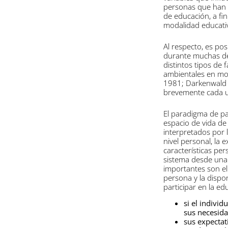
personas que han i
de educación, a fi
modalidad educati
Al respecto, es pos
durante muchas dé
distintos tipos de 
ambientales en mod
1981; Darkenwald 
brevemente cada u
El paradigma de pa
espacio de vida de
interpretados por l
nivel personal, la 
características pe
sistema desde una 
importantes son el
persona y la dispon
participar en la e
si el indivi
sus necesid
sus expectat