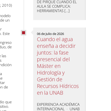
DE PIRQUE CUANDO EL
t; 2010)
AULA SE COMPLICA:
HERRAMIENTAS […]
 modelo
s de un
or
n. Este
06 de Julio de 2026
Cuando el agua
 ingreso
enseña a decidir
iduo, de
juntos: la fase
 las
presencial del
s
ndición
Máster en
Hidrología y
la
se
Gestión de
ctar
Recursos Hídricos
ón de
en la UNAB
dio que
EXPERIENCIA ACADÉMICA
itivo.
INTERNACIONAL · UNAB
s un