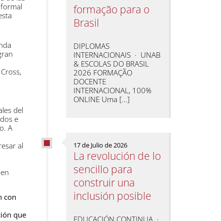
 formal
formação para o
esta
Brasil
enda
DIPLOMAS
gran
INTERNACIONAIS · UNAB
& ESCOLAS DO BRASIL
 Cross,
2026 FORMAÇÃO
DOCENTE
INTERNACIONAL, 100%
ONLINE Uma […]
les del
idos e
o. A
esar al
17 de Julio de 2026
La revolución de lo
sencillo para
 en
construir una
inclusión posible
n con
ción que
EDUCACIÓN CONTINUA ·