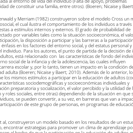
ulada al entorno de vida del individuo (Falta de apoyo, problemas
ad de constituir una familia, entre otros). (Boeren; Nicaise y Baer
kenwald y Merriam (1982) construyeron sobre el modelo Cross un
osocial, el cual ilustra el comportamiento de los individuos a travé
stas a estímulos internos y externos. El grado de probabilidad de
ectado por variables tales como la situación socioeconómica, el val
icipación, la disposición a participar y las barreras a la participació
nfasis en los factores del entorno social, y del estatus personal y
 individuo. Para los autores, el punto de partida de la decisión de
dultos, está relacionado con las características de fondo del indiv
orno social de la infancia y de la adolescencia, las cuales influyen
arrera escolar y, por lo tanto, tienen un impacto en la condición de
d adulta (Boeren; Nicaise y Baert; 2010). Además de lo anterior, lo
e los mismos estímulos a participar en la educación de adultos (co
racterísticas sociodemográficas y socioeconómicas individuales y
ción preparatoria y socialización, el valor percibido y la utilidad de 
 y roles sociales, entre otras) dependiendo de la situación en que 
ividuos, se pueden convertir, a su vez, en barreras que van a impa
participación de este grupo de personas, en programas de educaci
et al, construyeron un modelo basado en los resultados de un estu
o, encontrar estrategias para promover un clima de aprendizaje pos
ocen el hecho de que la participación en la educación de adultos e