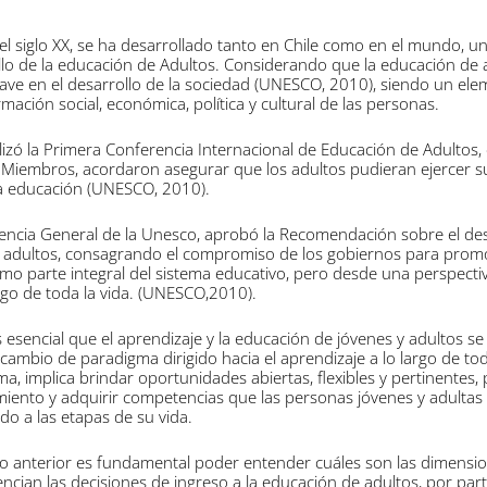
 siglo XX, se ha desarrollado tanto en Chile como en el mundo, u
llo de la educación de Adultos. Considerando que la educación de 
ave en el desarrollo de la sociedad (UNESCO, 2010), siendo un el
rmación social, económica, política y cultural de las personas.
lizó la Primera Conferencia Internacional de Educación de Adultos,
 Miembros, acordaron asegurar que los adultos pudieran ejercer s
la educación (UNESCO, 2010).
encia General de la Unesco, aprobó la Recomendación sobre el des
e adultos, consagrando el compromiso de los gobiernos para prom
mo parte integral del sistema educativo, pero desde una perspecti
argo de toda la vida. (UNESCO,2010).
 esencial que el aprendizaje y la educación de jóvenes y adultos se
 cambio de paradigma dirigido hacia el aprendizaje a lo largo de tod
a, implica brindar oportunidades abiertas, flexibles y pertinentes,
miento y adquirir competencias que las personas jóvenes y adultas
do a las etapas de su vida.
 lo anterior es fundamental poder entender cuáles son las dimensi
encian las decisiones de ingreso a la educación de adultos, por part