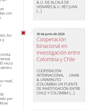
& U. DE ALCALÁ DE
HENARES & U. REY JUAN
cas
[…]
adas con
n
30 de Junio de 2026
xto, los
Cooperación
s y
binacional en
investigación entre
 consta
Colombia y Chile
mental,
 El micro
; dentro
COOPERACIÓN
INTERNACIONAL · UNAB
& UNIMINUTO
o nivel,
(COLOMBIA) UN PUENTE
n
DE INVESTIGACIÓN ENTRE
CHILE Y COLOMBIA […]
 de
tuido por
ticas