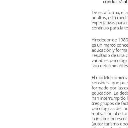
conducirá al
De esta forma, el a
adultos, está med
expectativas para 
continuo para la to
Alrededor de 1980
es un marco concep
educación y formac
resultado de una c
variables psicológi
son determinantes 
El modelo comienza
considera que puede
formado por las exp
educación. La decis
han interrumpido l
tres grupos de fact
psicológicas del in
motivación al estud
la institución esco
(autoritarismo doce