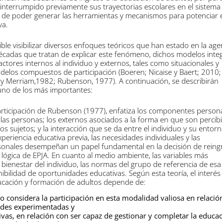
nterrumpido previamente sus trayectorias escolares en el sistema
n de poder generar las herramientas y mecanismos para potenciar 
va.
ible visibilizar diversos enfoques teóricos que han estado en la ag
cadas que tratan de explicar este fenómeno, dichos modelos inte
factores internos al individuo y externos, tales como situacionales y
elos compuestos de participación (Boeren; Nicaise y Baert; 2010;
y Merriam,1982; Rubenson, 1977). A continuación, se describirán
no de los más importantes:
rticipación de Rubenson (1977), enfatiza los componentes persona
 las personas; los externos asociados a la forma en que son percib
os sujetos; y la interacción que se da entre el individuo y su entorn
experiencia educativa previa, las necesidades individuales y las
rsonales desempeñan un papel fundamental en la decisión de reingr
lógica de EPJA. En cuanto al medio ambiente, las variables más
 bienestar del individuo, las normas del grupo de referencia de esa
ibilidad de oportunidades educativas. Según esta teoría, el interés
ducación y formación de adultos depende de:
duo considera la participación en esta modalidad valiosa en relació
ades experimentadas y
ivas, en relación con ser capaz de gestionar y completar la educa