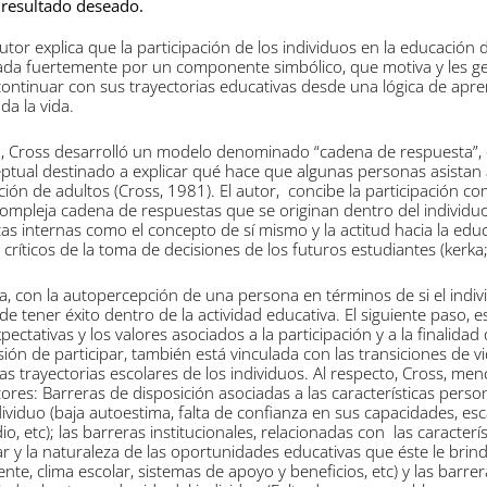
 resultado deseado.
utor explica que la participación de los individuos en la educación 
iada fuertemente por un componente simbólico, que motiva y les g
continuar con sus trayectorias educativas desde una lógica de apre
da la vida.
, Cross desarrolló un modelo denominado “cadena de respuesta”, e
tual destinado a explicar qué hace que algunas personas asistan 
ión de adultos (Cross, 1981). El autor, concibe la participación c
ompleja cadena de respuestas que se originan dentro del individuo
cas internas como el concepto de sí mismo y la actitud hacia la edu
críticos de la toma de decisiones de los futuros estudiantes (kerka
, con la autopercepción de una persona en términos de si el indiv
 tener éxito dentro de la actividad educativa. El siguiente paso, e
ectativas y los valores asociados a la participación y a la finalidad 
ión de participar, también está vinculada con las transiciones de v
as trayectorias escolares de los individuos. Al respecto, Cross, men
ores: Barreras de disposición asociadas a las características perso
dividuo (baja autoestima, falta de confianza en sus capacidades, es
io, etc); las barreras institucionales, relacionadas con las caracterí
lar y la naturaleza de las oportunidades educativas que éste le brin
nte, clima escolar, sistemas de apoyo y beneficios, etc) y las barre