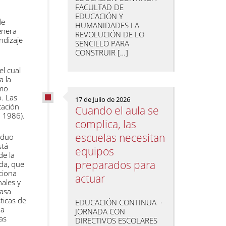
FACULTAD DE
EDUCACIÓN Y
de
HUMANIDADES LA
enera
REVOLUCIÓN DE LO
ndizaje
SENCILLO PARA
CONSTRUIR […]
l cual
a la
omo
. Las
17 de Julio de 2026
cación
Cuando el aula se
; 1986).
complica, las
escuelas necesitan
iduo
stá
equipos
de la
preparados para
ida, que
ciona
actuar
nales y
casa
sticas de
EDUCACIÓN CONTINUA ·
da
JORNADA CON
ras
DIRECTIVOS ESCOLARES