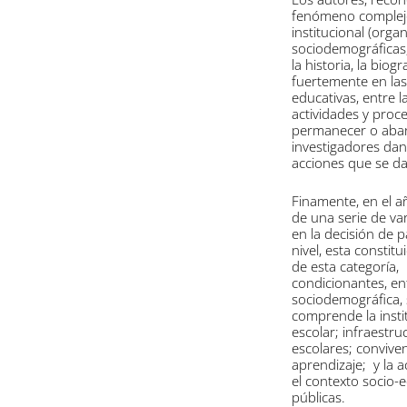
fenómeno complejo, 
institucional (orga
sociodemográficas, 
la historia, la bio
fuertemente en las 
educativas, entre la
actividades y proc
permanecer o aband
investigadores dan 
acciones que se dan
Finamente, en el a
de una serie de var
en la decisión de p
nivel, esta constit
de esta categoría
condicionantes, en
sociodemográfica, s
comprende la instit
escolar; infraestru
escolares; conviven
aprendizaje; y la a
el contexto socio-
públicas.