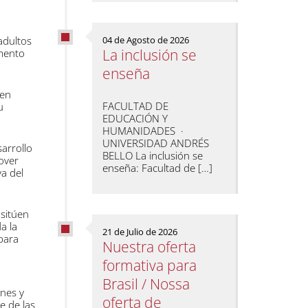
n
adultos
04 de Agosto de 2026
La inclusión se
emento
enseña
 en
FACULTAD DE
u
EDUCACIÓN Y
HUMANIDADES ·
UNIVERSIDAD ANDRÉS
arrollo
BELLO La inclusión se
over
enseña: Facultad de […]
va del
 sitúen
a la
21 de Julio de 2026
 para
Nuestra oferta
formativa para
Brasil / Nossa
ones y
oferta de
e de las