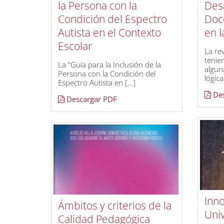
la Persona con la
Desa
Condición del Espectro
Doce
Autista en el Contexto
en l
Escolar
La rev
tenie
La “Guía para la Inclusión de la
algun
Persona con la Condición del
lógica
Espectro Autista en […]
Des
Descargar PDF
Inn
Ámbitos y criterios de la
Univ
Calidad Pedagógica