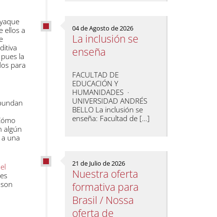
 yaque
04 de Agosto de 2026
 ellos a
La inclusión se
e
ditiva
enseña
 pues la
dos para
FACULTAD DE
EDUCACIÓN Y
HUMANIDADES ·
UNIVERSIDAD ANDRÉS
abundan
BELLO La inclusión se
enseña: Facultad de […]
¿Cómo
n algún
 a una
21 de Julio de 2026
el
Nuestra oferta
nes
 son
formativa para
Brasil / Nossa
oferta de