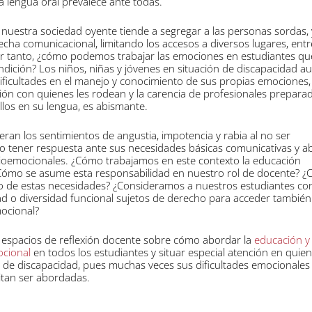
a lengua oral prevalece ante todas.
nuestra sociedad oyente tiende a segregar a las personas sordas,
echa comunicacional, limitando los accesos a diversos lugares, entre
or tanto, ¿cómo podemos trabajar las emociones en estudiantes qu
dición? Los niños, niñas y jóvenes en situación de discapacidad au
ficultades en el manejo y conocimiento de sus propias emociones,
ión con quienes les rodean y la carencia de profesionales prepara
los en su lengua, es abismante.
eran los sentimientos de angustia, impotencia y rabia al no ser
o tener respuesta ante sus necesidades básicas comunicativas y 
ocioemocionales. ¿Cómo trabajamos en este contexto la educación
Cómo se asume esta responsabilidad en nuestro rol de docente? 
 de estas necesidades? ¿Consideramos a nuestros estudiantes co
ad o diversidad funcional sujetos de derecho para acceder también
ocional?
 espacios de reflexión docente sobre cómo abordar la
educación y 
ocional
en todos los estudiantes y situar especial atención en quie
 de discapacidad, pues muchas veces sus dificultades emocionales
sitan ser abordadas.