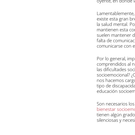
oyente, en donde l
Lamentablemente, 
existe esta gran br
la salud mental. P
mantienen esta con
suelen mantener di
falta de comunicac
comunicarse con el
Por lo general, imp
comprendidos al n
las dificultades s
socioemocional? ¿
nos hacemos cargo
tipo de discapacid
educación socioem
Son necesarios los
bienestar socioem
tienen algún grado
silenciosas y nece