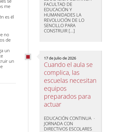
les se
FACULTAD DE
ros me
EDUCACIÓN Y
HUMANIDADES LA
n es él
REVOLUCIÓN DE LO
SENCILLO PARA
CONSTRUIR […]
re no
tos de
ga un
te
17 de Julio de 2026
truir un
Cuando el aula se
de
complica, las
escuelas necesitan
equipos
preparados para
actuar
EDUCACIÓN CONTINUA ·
JORNADA CON
DIRECTIVOS ESCOLARES