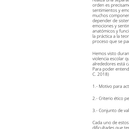
orden es precisam
sentimientos y em
muchos componentes
depender de sistem
emociones y senti
anatómicos y funci
la práctica a la t
proceso que se par
Hemos visto durant
violencia escolar q
alrededores está c
Para poder entende
C. 2018)
1.- Motivo para ac
2.- Criterio ético p
3.- Conjunto de va
Cada uno de estos 
dificultades que t