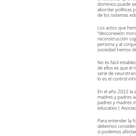
dominios puede ser
abordar políticas 
de los sistemas ed
Los actos que hem
“desconexión moral
reconstrucción cog
persona y al conju
sociedad hemos def
No es fácil establ
de ellos es que el
serie de neurotran
lo es el control inhi
En el año 2022 la 
madres y padres ace
padres y madres m
educativo (
Asociac
Para entender la 
debemos considera
sí podemos afecta