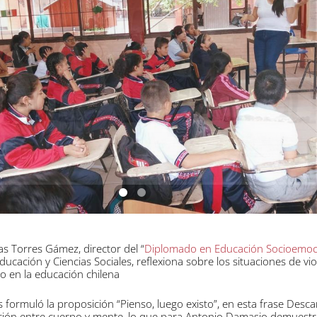
as Torres Gámez, director del “
Diplomado en Educación Socioemoc
ducación y Ciencias Sociales, reflexiona sobre los situaciones de vio
do en la educación chilena
 formuló la proposición “Pienso, luego existo”, en esta frase Desca
ación entre cuerpo y mente, lo que para Antonio Damasio demuestr