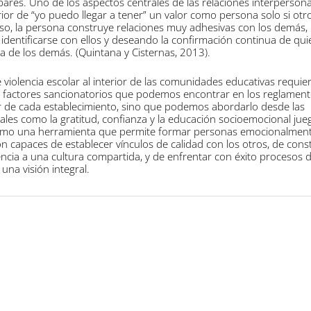
ares. Uno de los aspectos centrales de las relaciones interpersona
erior de “yo puedo llegar a tener” un valor como persona solo si ot
aso, la persona construye relaciones muy adhesivas con los demás,
dentificarse con ellos y deseando la confirmación continua de quié
da de los demás. (Quintana y Cisternas, 2013).
e violencia escolar al interior de las comunidades educativas requie
s factores sancionatorios que podemos encontrar en los reglamen
r de cada establecimiento, sino que podemos abordarlo desde las
les como la gratitud, confianza y la educación socioemocional jue
como una herramienta que permite formar personas emocionalmen
on capaces de establecer vínculos de calidad con los otros, de cons
ncia a una cultura compartida, y de enfrentar con éxito procesos 
una visión integral.