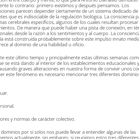
ente lo contrario: primero existimos y después pensamos. Los
ociones parecen depender ciertamente de un sistema dedicado de
 que es indisociable de la regulación biológica. La consciencia 
as cerebrales específicos, algunos de los cuales resultan procesar
mientos. De manera que puede haber una pista de conexión, en t
onales desde la razón a los sentimientos y al cuerpo. La conscienc
eoría está construida probablemente sobre este impulso innato medi
ece al dominio de una habilidad u oficio.
e este último tiempo y principalmente estas últimas semanas com
ue se está dando al interior de los establecimientos educacionales 
ausando graves alteraciones en nuestra forma de convivir unos co
r este fenómeno es necesario mencionar tres diferentes dominios
tuar.
ersonal.
lores y normas de carácter colectivo.
dominios por si solos nos puede llevar a entender algunas de las
enemos actualmente, sin embargo, si reunimos estos tres diferentes