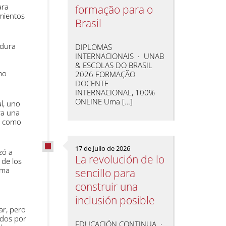
ara
formação para o
imientos
Brasil
ndura
DIPLOMAS
INTERNACIONAIS · UNAB
& ESCOLAS DO BRASIL
mo
2026 FORMAÇÃO
DOCENTE
INTERNACIONAL, 100%
ONLINE Uma […]
l, uno
ra una
as como
17 de Julio de 2026
zó a
La revolución de lo
 de los
ema
sencillo para
construir una
inclusión posible
ar, pero
idos por
EDUCACIÓN CONTINUA ·