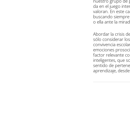
nuestro grupo de p
da en el juego int
valoran. En este c
buscando siempre i
o ella ante la mira
Abordar la crisis d
sólo considerar lo
convivencia escola
emociones prosocia
factor relevante 
inteligentes, que s
sentido de pertene
aprendizaje, desde 