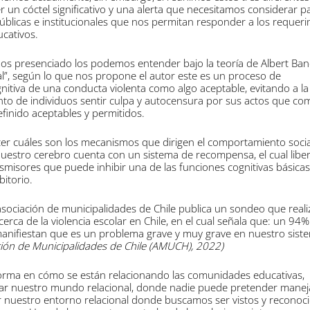
 un cóctel significativo y una alerta que necesitamos considerar p
públicas e institucionales que nos permitan responder a los requer
ucativos.
os presenciado los podemos entender bajo la teoría de Albert Ba
”, según lo que nos propone el autor este es un proceso de
nitiva de una conducta violenta como algo aceptable, evitando a la
nto de individuos sentir culpa y autocensura por sus actos que co
inido aceptables y permitidos.
ecer cuáles son los mecanismos que dirigen el comportamiento socia
 nuestro cerebro cuenta con un sistema de recompensa, el cual libe
smisores que puede inhibir una de las funciones cognitivas básic
bitorio.
asociación de municipalidades de Chile publica un sondeo que reali
rca de la violencia escolar en Chile, en el cual señala que: un 94%
anifiestan que es un problema grave y muy grave en nuestro sist
ión de Municipalidades de Chile (AMUCH), 2022)
forma en cómo se están relacionando las comunidades educativas,
r nuestro mundo relacional, donde nadie puede pretender manej
r nuestro entorno relacional donde buscamos ser vistos y reconoc